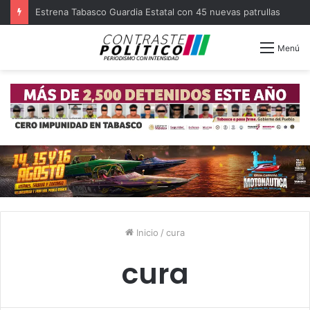
Estrena Tabasco Guardia Estatal con 45 nuevas patrullas
Menú
Inicio
/
cura
cura