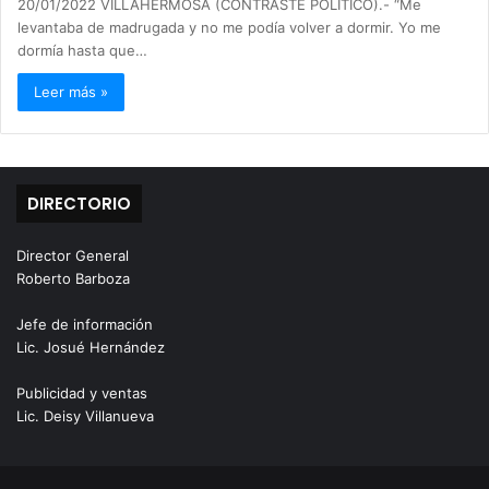
20/01/2022 VILLAHERMOSA (CONTRASTE POLÍTICO).- “Me
levantaba de madrugada y no me podía volver a dormir. Yo me
dormía hasta que…
Leer más »
DIRECTORIO
Director General
Roberto Barboza
Jefe de información
Lic. Josué Hernández
Publicidad y ventas
Lic. Deisy Villanueva