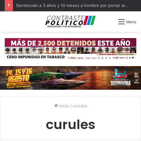
Sentencian a 3 años y 10 meses a hombre por portar arma en Balancán
Menú
Inicio
/
curules
curules