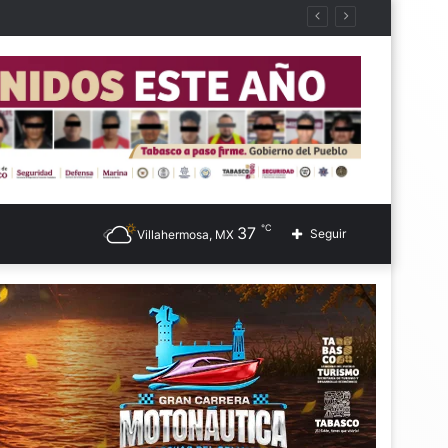
℃
37
Seguir
Villahermosa, MX