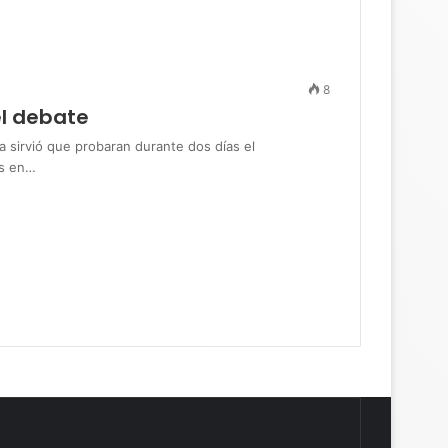
8
el debate
irvió que probaran durante dos días el
es en…