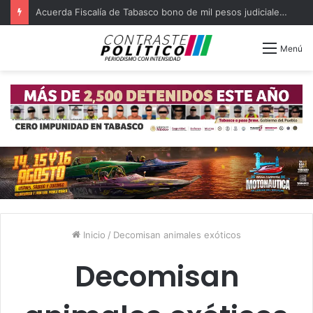
Acuerda Fiscalía de Tabasco bono de mil pesos judiciales quejosos
Menú
Inicio
/
Decomisan animales exóticos
Decomisan