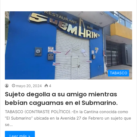
TABASCO
mayo 20, 2024
4
Sujeto degolla a su amigo mientras
bebían caguamas en el Submarino.
TABASCO (CONTRASTE POLÍTICO).-En la Cantina conocida como
“El Submarino” ubicada en la Avenida 27 de Febrero un sujeto que
se…
Leer más »