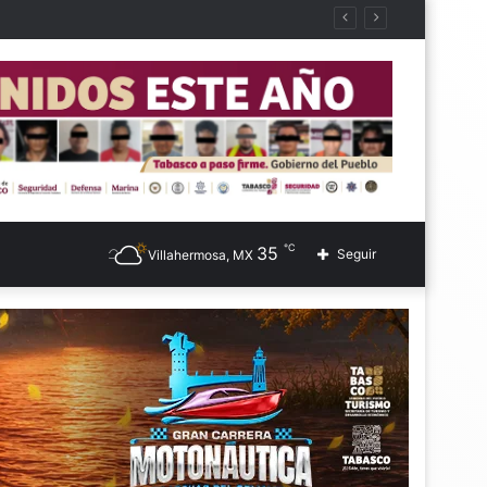
℃
35
Seguir
Villahermosa, MX