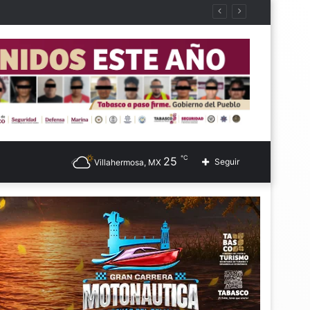
℃
25
Seguir
Villahermosa, MX