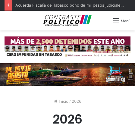
Acuerda Fiscalía de Tabasco bono de mil pesos judiciales quejosos
Menú
Inicio
/
2026
2026