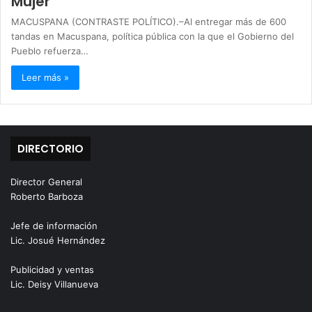
Mujer
MACUSPANA (CONTRASTE POLÍTICO).–Al entregar más de 600
tandas en Macuspana, política pública con la que el Gobierno del
Pueblo refuerza…
Leer más »
DIRECTORIO
Director General
Roberto Barboza
Jefe de información
Lic. Josué Hernández
Publicidad y ventas
Lic. Deisy Villanueva