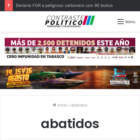
Detiene FGR a peligroso carbonero con 90 bultos
Menú
Inicio
/
abatidos
abatidos