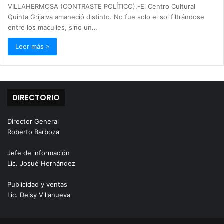
VILLAHERMOSA (CONTRASTE POLÍTICO).-El Centro Cultural
Quinta Grijalva amaneció distinto. No fue solo el sol filtrándose
entre los maculíes, sino un…
Leer más »
DIRECTORIO
Director General
Roberto Barboza
Jefe de información
Lic. Josué Hernández
Publicidad y ventas
Lic. Deisy Villanueva