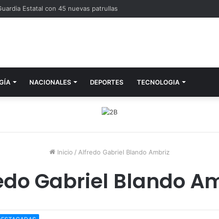
uardia Estatal con 45 nuevas patrullas
GÍA
NACIONALES
DEPORTES
TECNOLOGIA
Inicio
/
Alfredo Gabriel Blando Ambriz
edo Gabriel Blando A