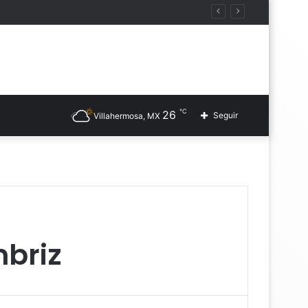
℃
26
Seguir
Villahermosa, MX
mbriz