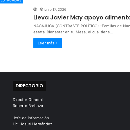
DESTACADAS
junio 17, 2026
Lleva Javier May apoyo alimenta
NACAJUCA (CONTRASTE POLÍTICO).-Familias de Nacaju
estatal Bienestar en tu Mesa, el cual tiene…
Leer más »
DIRECTORIO
Director General
Roberto Barboza
Jefe de información
Lic. Josué Hernández