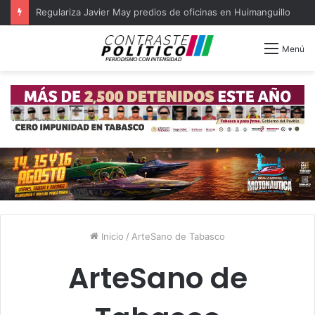
Regulariza Javier May predios de oficinas en Huimanguillo
Menú
Inicio
/
ArteSano de Tabasco
ArteSano de