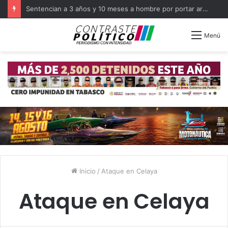
Sentencian a 3 años y 10 meses a hombre por portar arma en Balancán
Menú
Inicio
/
Ataque en Celaya
Ataque en Celaya