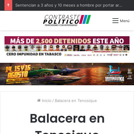
Sentencian a 3 años y 10 meses a hombre por portar arma en Balancán
Menú
Inicio
/
Balacera en Tenosique
Balacera en