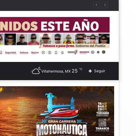
℃
25
Seguir
Villahermosa, MX