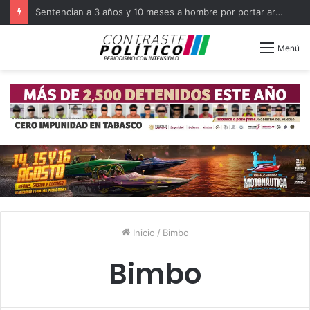
Sentencian a 3 años y 10 meses a hombre por portar arma en Balancán
Menú
Inicio
/
Bimbo
Bimbo