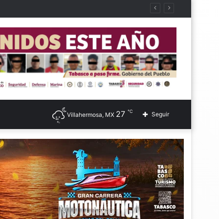
℃
27
Seguir
Villahermosa, MX