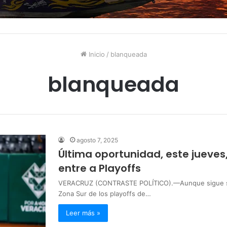
Inicio
/
blanqueada
blanqueada
agosto 7, 2025
Última oportunidad, este jueve
entre a Playoffs
VERACRUZ (CONTRASTE POLÍTICO).—Aunque sigue sin d
Zona Sur de los playoffs de…
Leer más »