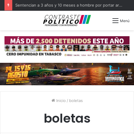
Sentencian a 3 años y 10 meses a hombre por portar arma en Balancán
Menú
Inicio
/
boletas
boletas