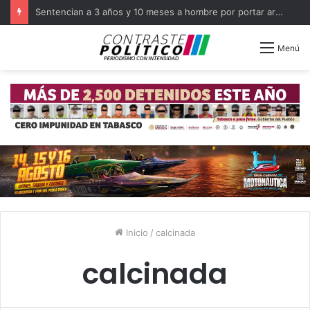
Sentencian a 3 años y 10 meses a hombre por portar arma en Balancán
Menú
Inicio
/
calcinada
calcinada