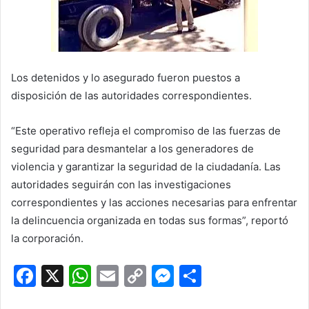
Los detenidos y lo asegurado fueron puestos a
disposición de las autoridades correspondientes.
“Este operativo refleja el compromiso de las fuerzas de
seguridad para desmantelar a los generadores de
violencia y garantizar la seguridad de la ciudadanía. Las
autoridades seguirán con las investigaciones
correspondientes y las acciones necesarias para enfrentar
la delincuencia organizada en todas sus formas”, reportó
la corporación.
F
X
W
E
C
M
C
a
h
m
o
e
o