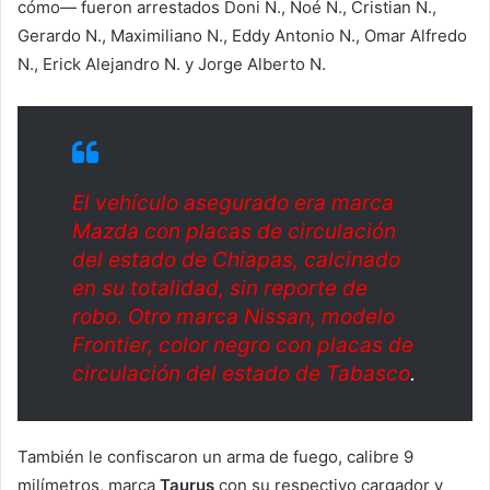
cómo— fueron arrestados Doni N., Noé N., Cristian N.,
Gerardo N., Maximiliano N., Eddy Antonio N., Omar Alfredo
N., Erick Alejandro N. y Jorge Alberto N.
El vehículo asegurado era marca
Mazda con placas de circulación
del estado de Chiapas, calcinado
en su totalidad, sin reporte de
robo. Otro marca Nissan, modelo
Frontier, color negro con placas de
circulación del estado de Tabasco
.
También le confiscaron un arma de fuego, calibre 9
milímetros, marca
Taurus
con su respectivo cargador y