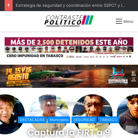
Con 423 nuevos consultorios médicos se cubrirá la atención en todo Tabasco
Menú
Inicio
/
DESTACADAS
DESTACADAS
Municipios
SEGURIDAD
TABASCO
Captura la FIRT a 9