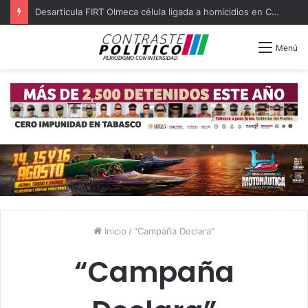
Desarticula FIRT Olmeca célula ligada a homicidios en Centro
Menú
Inicio
/
“Campaña Declara”
“Campaña