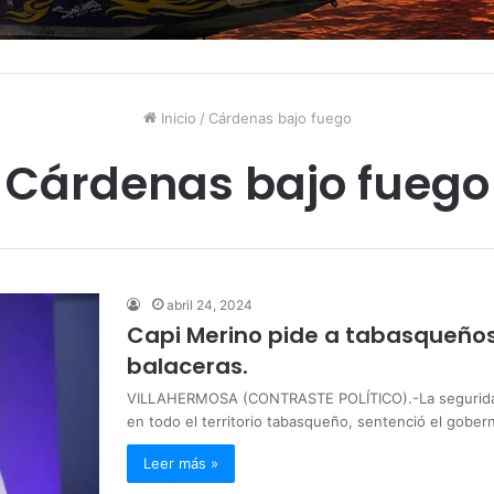
Inicio
/
Cárdenas bajo fuego
Cárdenas bajo fuego
abril 24, 2024
Capi Merino pide a tabasqueños
balaceras.
VILLAHERMOSA (CONTRASTE POLÍTICO).-La seguridad 
en todo el territorio tabasqueño, sentenció el gobe
Leer más »