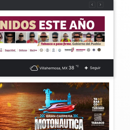
℃
38
Seguir
Villahermosa, MX