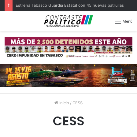
Estrena Tabasco Guardia Estatal con 45 nuevas patrullas
Menú
Inicio
/
CESS
CESS