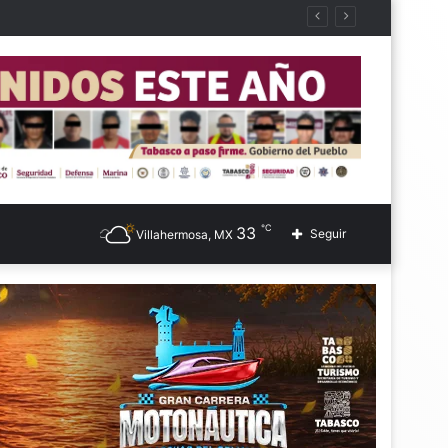
℃
33
Seguir
Villahermosa, MX