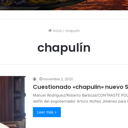
Inicio
/
chapulín
chapulín
noviembre 2, 2020
Cuestionado «chapulin» nuevo S
Manuel Rodríguez/Roberto Barboza/CONTRASTE POLÍ
delfín del exgobernador Arturo Núñez Jiménez para 
Leer más »