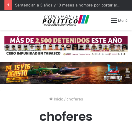
Sentencian a 3 años y 10 meses a hombre por portar arma en Balancán
Menú
Inicio
/
choferes
choferes