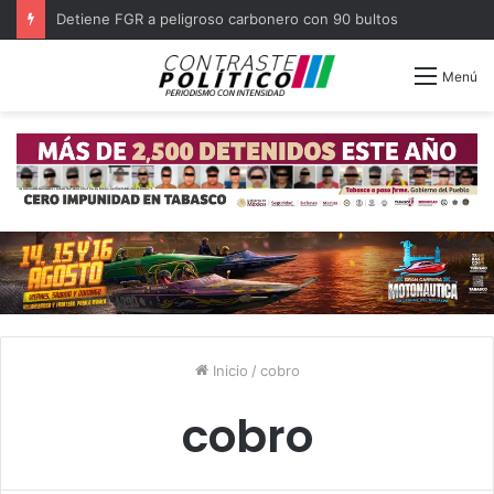
Detiene FGR a peligroso carbonero con 90 bultos
Menú
Inicio
/
cobro
cobro