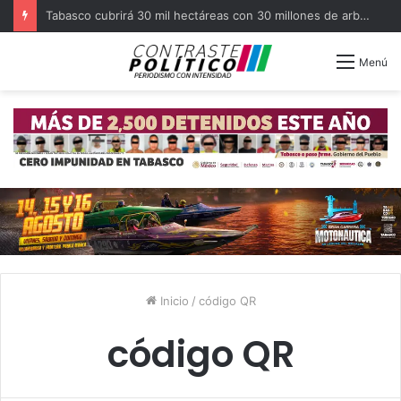
Tabasco cubrirá 30 mil hectáreas con 30 millones de arboles en el sexenio
Menú
Inicio
/
código QR
código QR