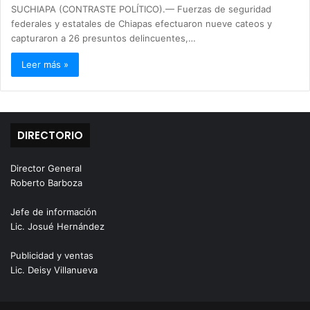
SUCHIAPA (CONTRASTE POLÍTICO).— Fuerzas de seguridad
federales y estatales de Chiapas efectuaron nueve cateos y
capturaron a 26 presuntos delincuentes,…
Leer más »
DIRECTORIO
Director General
Roberto Barboza
Jefe de información
Lic. Josué Hernández
Publicidad y ventas
Lic. Deisy Villanueva