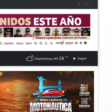
℃
28
Seguir
Villahermosa, MX