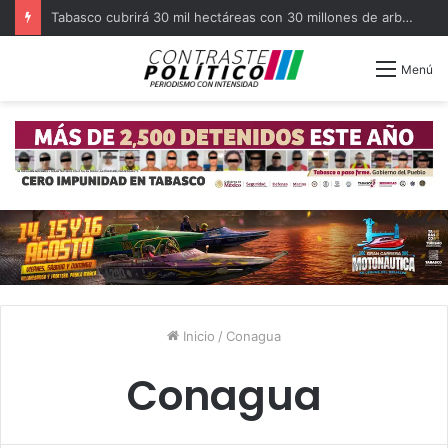
Pide ISSSTE detectar a tiempo el cáncer cervicouterino
Menú
Inicio
/
Conagua
Conagua