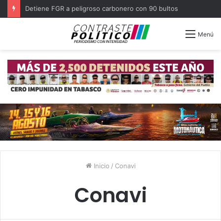
Detiene FGR a peligroso carbonero con 90 bultos
Menú
Inicio
/
Conavi
Conavi