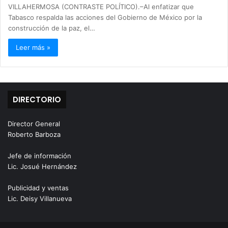
VILLAHERMOSA (CONTRASTE POLÍTICO).–Al enfatizar que
Tabasco respalda las acciones del Gobierno de México por la
construcción de la paz, el…
Leer más »
DIRECTORIO
Director General
Roberto Barboza
Jefe de información
Lic. Josué Hernández
Publicidad y ventas
Lic. Deisy Villanueva