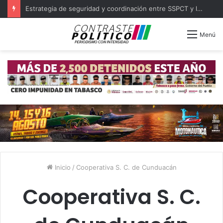
Estrategia de seguridad y coordinación entre SSPCT y las 16 policías municipales de Tabasco
Menú
Inicio
/
Cooperativa S. C. de Cunduacán
Cooperativa S. C.