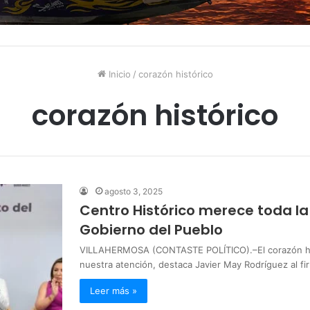
Inicio
/
corazón histórico
corazón histórico
agosto 3, 2025
Centro Histórico merece toda l
Gobierno del Pueblo
VILLAHERMOSA (CONTASTE POLÍTICO).–El corazón hist
nuestra atención, destaca Javier May Rodríguez al f
Leer más »