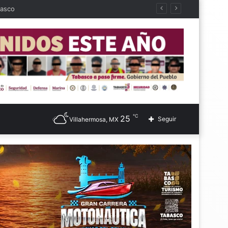
basco
℃
25
Seguir
Villahermosa, MX