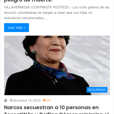
VILLAHERMOSA (CONTRASTE POLÍTICO).- Los ocho padres de las
escorts colombianas se niegan a creer que sus hijas no
estuvieron secuestradas,…
Leer más »
SEGURIDAD
diciembre 14, 2023
25
Narcos secuestran a 10 personas en