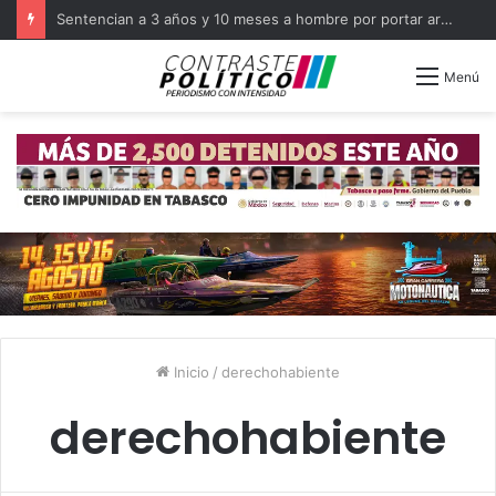
Sentencian a 3 años y 10 meses a hombre por portar arma en Balancán
Menú
Inicio
/
derechohabiente
derechohabiente