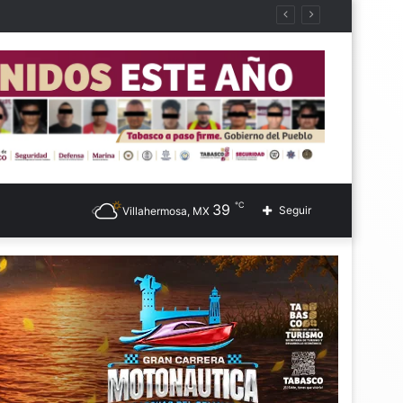
℃
39
Seguir
Villahermosa, MX