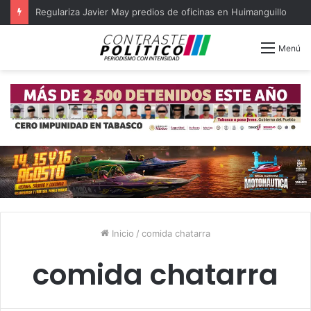
Regulariza Javier May predios de oficinas en Huimanguillo
Menú
Inicio
/
comida chatarra
comida chatarra