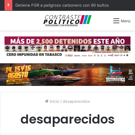
Detiene FGR a peligroso carbonero con 90 bultos
Menú
Inicio
/
desaparecidos
desaparecidos