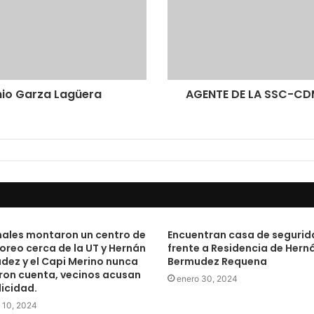
io Garza Lagüera
AGENTE DE LA SSC-CD
nales montaron un centro de
Encuentran casa de segurid
oreo cerca de la UT y Hernán
frente a Residencia de Hern
dez y el Capi Merino nunca
Bermudez Requena
eron cuenta, vecinos acusan
enero 30, 2024
icidad.
 10, 2024