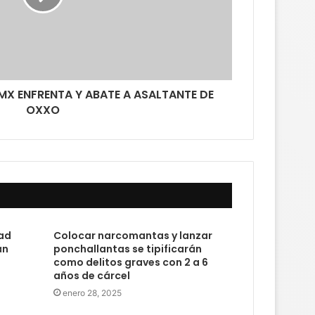
MX ENFRENTA Y ABATE A ASALTANTE DE
OXXO
ad
Colocar narcomantas y lanzar
án
ponchallantas se tipificarán
como delitos graves con 2 a 6
años de cárcel
enero 28, 2025