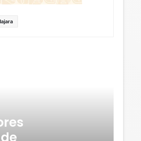
ajara
ores
 de