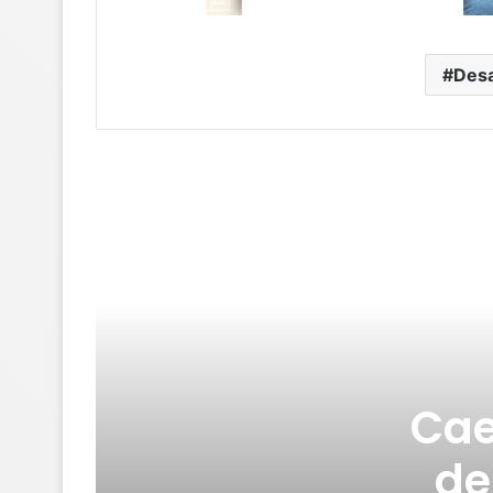
Desa
Cae
de