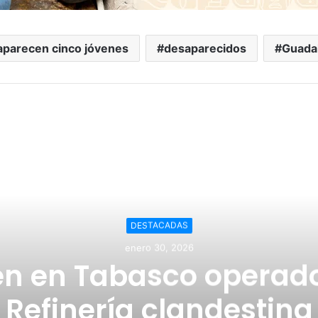
parecen cinco jóvenes
desaparecidos
Guadal
Leer a continuación
DESTACADAS
enero 30, 2026
n en Tabasco operad
 Refinería clandestina