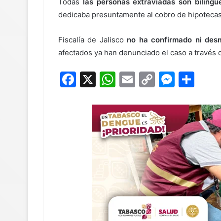
Todas
las personas extraviadas son biling
dedicaba presuntamente al cobro de hipotecas
Fiscalía de Jalisco
no ha confirmado ni desm
afectados ya han denunciado el caso a través d
F
X
W
E
C
M
C
a
h
m
o
e
o
c
at
ai
p
s
m
e
s
l
y
s
p
b
A
Li
e
ar
o
p
n
n
tir
o
p
k
g
k
er