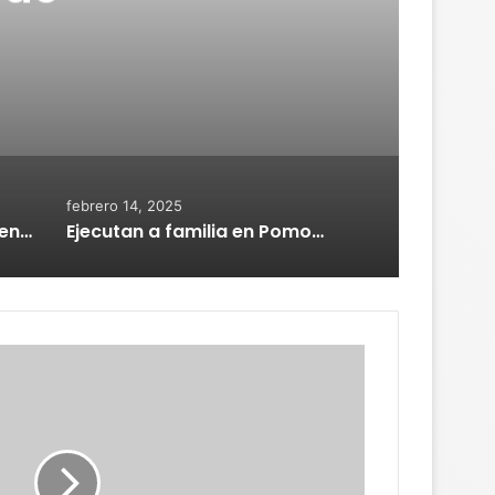
febrero 14, 2025
Hallan a médico con al menos 14 puñaladas en motel de Villahermosa
Ejecutan a familia en Pomoca