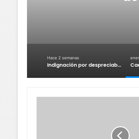
Hace 2 semanas
ener
Indignación por despreciable conducta de 2 adultos abusadores sexual de niño en Sabanilla, Chiapas