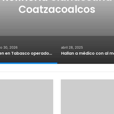
Coatzacoalcos
o 30, 2026
abril 28, 2025
Caen en Tabasco operadores de Refinería clandestina de Coatzacoalcos