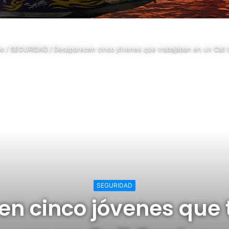
io
/
SEGURIDAD
/
Desaparecen cinco jóvenes que trabajaban en un Call 
SEGURIDAD
n cinco jóvenes que