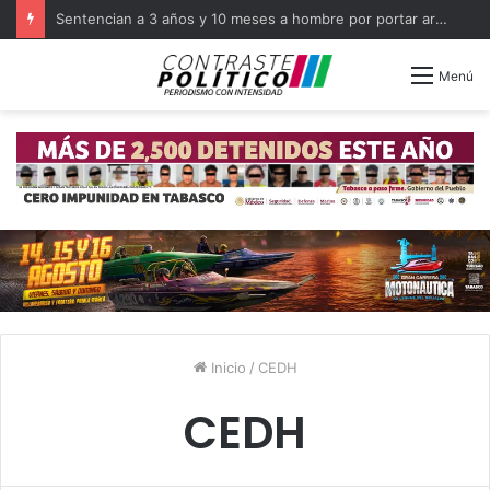
Sentencian a 3 años y 10 meses a hombre por portar arma en Balancán
Menú
Inicio
/
CEDH
CEDH