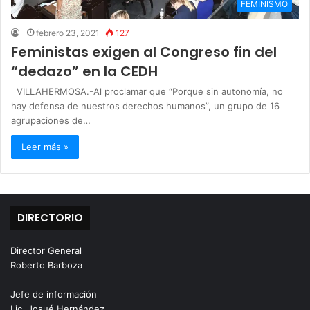
FEMINISMO
febrero 23, 2021
127
Feministas exigen al Congreso fin del
“dedazo” en la CEDH
VILLAHERMOSA.-Al proclamar que “Porque sin autonomía, no
hay defensa de nuestros derechos humanos”, un grupo de 16
agrupaciones de…
Leer más »
DIRECTORIO
Director General
Roberto Barboza
Jefe de información
Lic. Josué Hernández