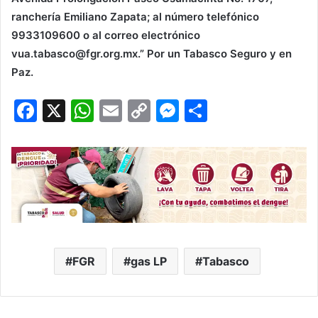
ranchería Emiliano Zapata; al número telefónico
9933109600 o al correo electrónico
vua.tabasco@fgr.org.mx.” Por un Tabasco Seguro y en
Paz.
F
X
W
E
C
M
C
a
h
m
o
e
o
c
at
ai
p
s
m
e
s
l
y
s
p
b
A
Li
e
ar
o
p
n
n
tir
o
p
k
g
FGR
gas LP
Tabasco
k
er