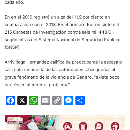
cada año.
En en el 2019 registró un alza del 11.9 por ciento en
comparación con el 2018. En el primero fueron siete mil
215 Carpetas de Investigación contra seis mil 448 CI,
según cifras del Sistema Nacional de Seguridad Pública
(SNSP).
Arrivillaga Hernández califica de preocupante la escasa o
casi nula respuesta de las autoridades tabasqueñas al
grave fenómeno de la violencia de Género, “existe poco
interés en atender el problema”.
F
X
W
E
C
M
C
a
h
m
o
e
o
c
at
ai
p
s
m
e
s
l
y
s
p