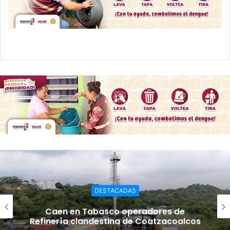
b
A
Li
e
ar
o
p
n
n
tir
o
p
k
g
k
er
DESTACADAS
Caen en Tabasco operadores de
Refinería clandestina de Coatzacoalcos