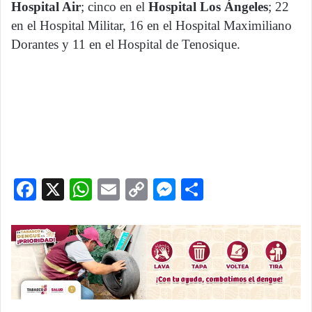
Hospital Air
; cinco en el
Hospital Los Ángeles
; 22
en el Hospital Militar, 16 en el Hospital Maximiliano
Dorantes y 11 en el Hospital de Tenosique.
F
X
W
E
C
M
C
a
h
m
o
e
o
c
at
ai
p
s
m
e
s
l
y
s
p
b
A
Li
e
ar
o
p
n
n
tir