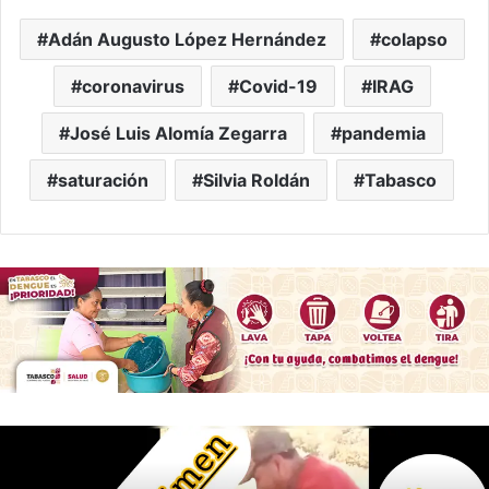
o
p
k
g
Adán Augusto López Hernández
colapso
k
er
coronavirus
Covid-19
IRAG
José Luis Alomía Zegarra
pandemia
saturación
Silvia Roldán
Tabasco