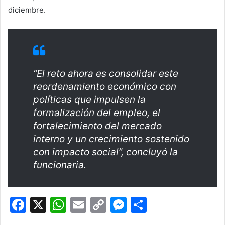
diciembre.
“El reto ahora es consolidar este
reordenamiento económico con
políticas que impulsen la
formalización del empleo, el
fortalecimiento del mercado
interno y un crecimiento sostenido
con impacto social”, concluyó la
funcionaria.
F
X
W
E
C
M
C
a
h
m
o
e
o