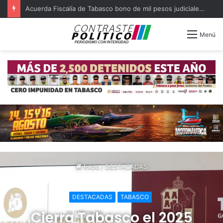
Capturan a ocho ligados a quema de OXXO y violencia en Tabasco
Menú
Inicio
/
DESTACADAS
DESTACADAS
TABASCO
Cierra Tabasco el 2025