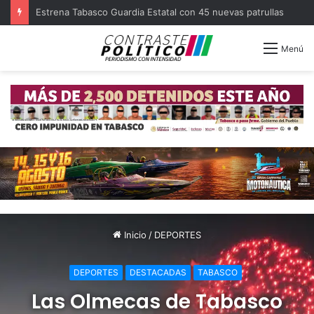
Llega Caravana Acuática de Salud a comunidades ribereñas de Centla
Menú
Inicio
/
DEPORTES
DEPORTES
DESTACADAS
TABASCO
Las Olmecas de Tabasco