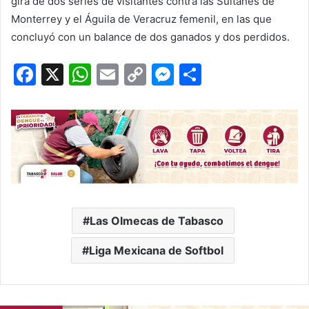
gira de dos series de visitantes contra las Sultanes de
Monterrey y el Águila de Veracruz femenil, en las que
concluyó con un balance de dos ganados y dos perdidos.
F
X
W
E
C
M
C
a
h
m
o
e
o
c
at
ai
p
s
m
e
s
l
y
s
p
b
A
Li
e
ar
o
p
n
n
tir
o
p
k
g
Las Olmecas de Tabasco
k
er
Liga Mexicana de Softbol