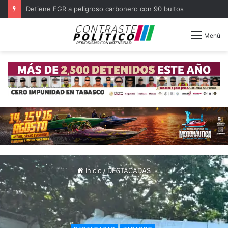
Decomisa Marina lancha en altamar con 1.1 toneladas de cocaína
Menú
Inicio
/
DESTACADAS