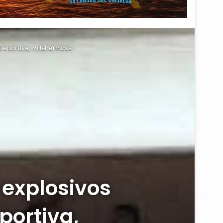
Deportiva, Villahermosa
 explosivos
portiva,