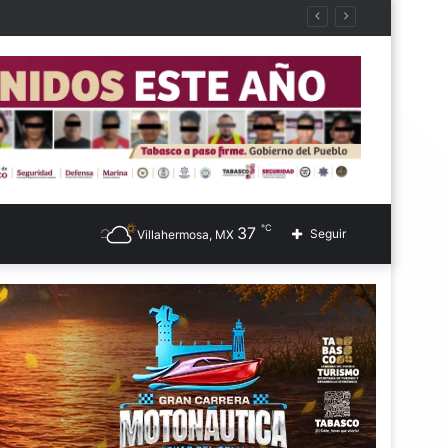
℃
37
Seguir
Villahermosa, MX