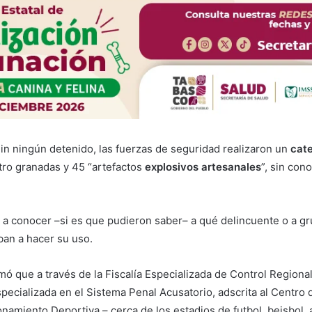
ningún detenido, las fuerzas de seguridad realizaron un
cat
tro granadas y 45 “artefactos
explosivos artesanales
”, sin con
n a conocer –si es que pudieron saber– a qué delincuente o a g
ban a hacer su uso.
rmó que a través de la Fiscalía Especializada de Control Region
pecializada en el Sistema Penal Acusatorio, adscrita al Centro d
onamiento Deportiva – cerca de los estadios de futbol, beisbol,