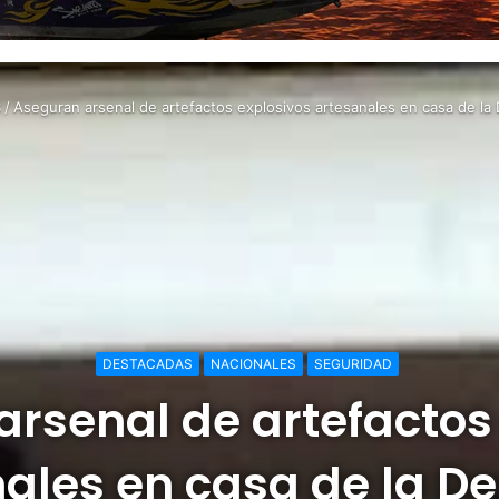
S
/
Aseguran arsenal de artefactos explosivos artesanales en casa de la 
DESTACADAS
NACIONALES
SEGURIDAD
rsenal de artefactos
ales en casa de la De