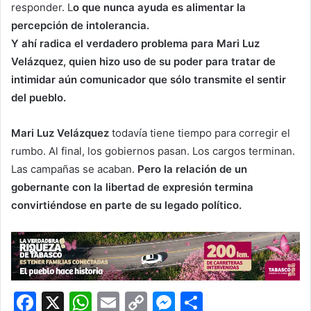
responder. L
o que nunca ayuda es alimentar la
percepción de intolerancia.
Y ahí radica el verdadero problema para Mari Luz
Velázquez, quien hizo uso de su poder para tratar de
intimidar aún comunicador que sólo transmite el sentir
del pueblo.
Mari Luz Velázquez
todavía tiene tiempo para corregir el
rumbo. Al final, los gobiernos pasan. Los cargos terminan.
Las campañas se acaban.
Pero la relación de un
gobernante con la libertad de expresión termina
convirtiéndose en parte de su legado político.
F
X
W
E
C
M
C