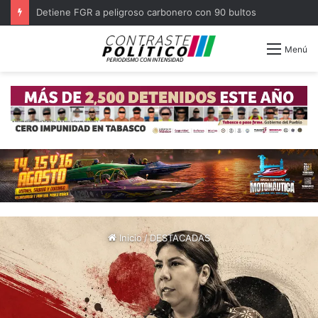
Decomisa Marina lancha en altamar con 1.1 toneladas de cocaína
Menú
Inicio
/
DESTACADAS