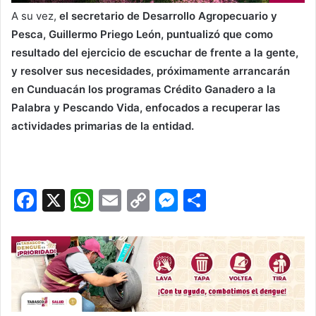
A su vez,
el secretario de Desarrollo Agropecuario y
Pesca, Guillermo Priego León, puntualizó que como
resultado del ejercicio de escuchar de frente a la gente,
y resolver sus necesidades, próximamente arrancarán
en Cunduacán los programas Crédito Ganadero a la
Palabra y Pescando Vida, enfocados a recuperar las
actividades primarias de la entidad.
F
X
W
E
C
M
C
a
h
m
o
e
o
c
at
ai
p
s
m
e
s
l
y
s
p
b
A
Li
e
ar
o
p
n
n
tir