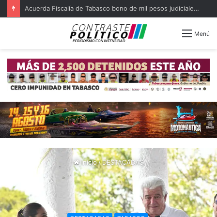
Capturan a ocho ligados a quema de OXXO y violencia en Tabasco
Menú
Inicio
/
DESTACADAS