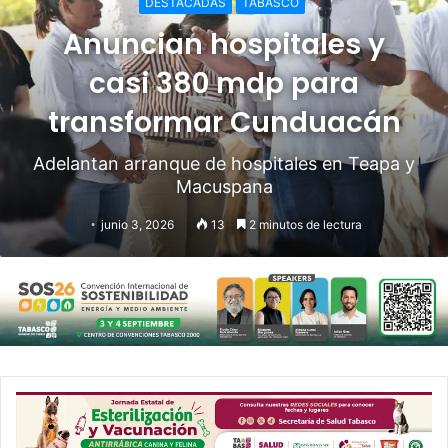
DESTACADAS
TABASCO
Anuncian hospitales y
casi 380 mdp para
transformar Cunduacán
Adelantan arranque de hospitales en Teapa y
Macuspana
junio 3, 2026
13
2 minutos de lectura